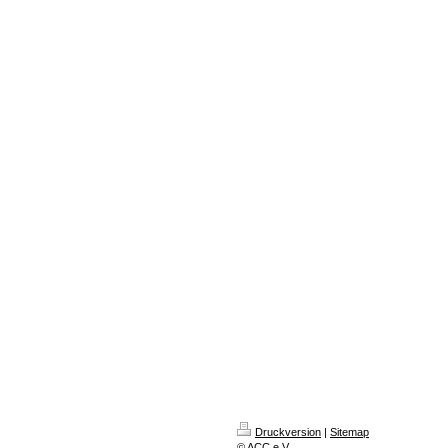
Druckversion
|
Sitemap
© ACC e.V.